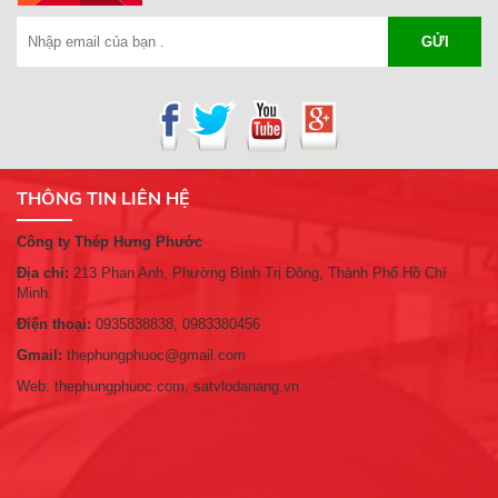
GỬI
THÔNG TIN LIÊN HỆ
Công ty Thép Hưng Phước
Địa chỉ:
213 Phan Anh, Phường Bình Trị Đông, Thành Phố Hồ Chí
Minh.
Điện thoại:
0935838838, 0983380456
Gmail:
thephungphuoc@gmail.com
Web: thephungphuoc.com, satvlodanang.vn