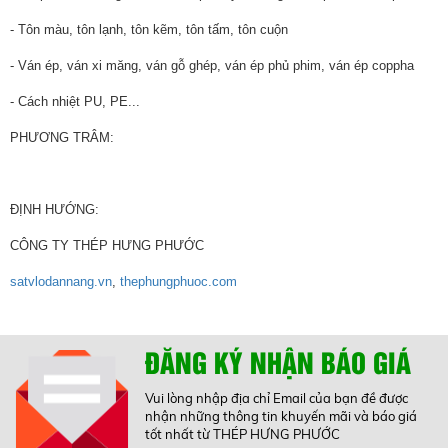
- Tôn màu, tôn lạnh, tôn kẽm, tôn tấm, tôn cuộn
- Ván ép, ván xi măng, ván gỗ ghép, ván ép phủ phim, ván ép coppha
- Cách nhiệt PU, PE...
PHƯƠNG TRÂM:
ĐỊNH HƯỚNG:
CÔNG TY THÉP HƯNG PHƯỚC
satvlodannang.vn
,
thephungphuoc.com
ĐĂNG KÝ NHẬN BÁO GIÁ
Vui lòng nhập địa chỉ Email của bạn đề được
nhận những thông tin khuyến mãi và báo giá
tốt nhất từ THÉP HƯNG PHƯỚC