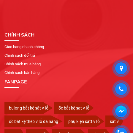
CHÍNH SÁCH
Giao hàng nhanh chóng
Chính sách đổi trả
Chính sách mua hàng
Chính sách bán hàng
FANPAGE
bulong bắt kệ săt v lỗ
ốc bắt kệ sat v lỗ
ốc bắt kệ thép v lỗ đa năng
phụ kiện sắtt v lỗ
sắt v