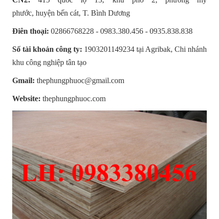
phước, huyện bến cát, T. Bình Dương
Điên thoại:
02866768228 - 0983.380.456 - 0935.838.838
Số tài khoản công ty:
1903201149234 tại Agribak, Chi nhánh
khu công nghiệp tân tạo
Gmail:
thephungphuoc@gmail.com
Website:
thephungphuoc.com