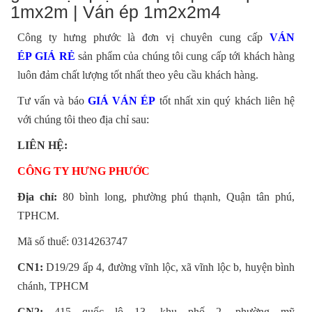
1mx2m | Ván ép 1m2x2m4
Công ty hưng phước là đơn vị chuyên cung cấp
VÁN
ÉP GIÁ RẺ
sản phẩm của chúng tôi cung cấp tới khách hàng
luôn đảm chất lượng tốt nhất theo yêu cầu khách hàng.
Tư vấn và báo
GIÁ VÁN ÉP
tốt nhất xin quý khách liên hệ
với chúng tôi theo địa chỉ sau:
LIÊN HỆ:
CÔNG TY HƯNG PHƯỚC
Địa chỉ:
80 bình long, phường phú thạnh, Quận tân phú,
TPHCM.
Mã số thuế: 0314263747
CN1:
D19/29 ấp 4, đường vĩnh lộc, xã vĩnh lộc b, huyện bình
chánh, TPHCM
CN2:
415 quốc lộ 13, khu phố 2, phường mỹ