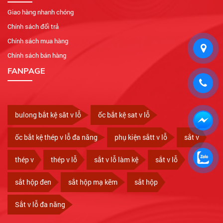
Giao hàng nhanh chóng
Chính sách đổi trả
Chính sách mua hàng
Chính sách bán hàng
FANPAGE
bulong bắt kệ săt v lỗ
ốc bắt kệ sat v lỗ
ốc bắt kệ thép v lỗ đa năng
phụ kiện sắtt v lỗ
sắt v
thép v
thép v lỗ
sắt v lỗ làm kệ
sắt v lỗ
sắt hộp đen
sắt hộp mạ kẽm
sắt hộp
Sắt v lỗ đa năng